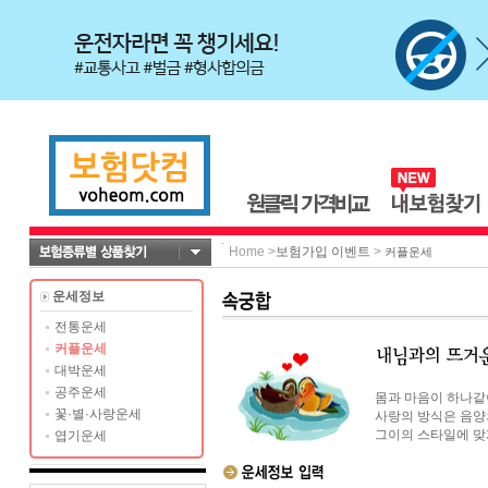
Home
>
보험가입 이벤트
>
커플운세
운세정보
전통운세
커플운세
대박운세
공주운세
몸과 마음이 하나같
꽃·별·사랑운세
사랑의 방식은 음양
그이의 스타일에 맞게
엽기운세