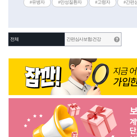
#유병자
#만성질환자
#고령자
#간편
전체
간편심사보험:건강