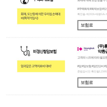
화재에 대해 보장 받을 수
#주택화재 #화재보장 #
화재, 도난등에 의한 우리집 손해대
확인필-제2026-태평GA-기타(
비(특약가입시)
보험료
(무)
약환
비갱신형암보험
고객의 니즈에 따라 필요한
암과같은 고액치료비 대비!
#암 #암보험 #암진단비
준법감시인 확인필L250922-09
보험료