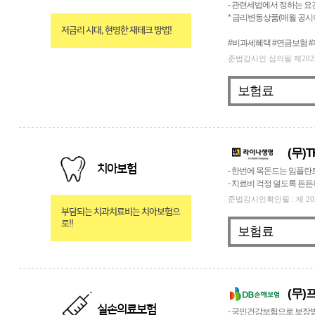
- 관련세법에서 정하는 요
* 금리변동상품(매월 공
저금리 시대, 현명한 재테크 방법!
#비과세혜택 #연금보험 
준법감시인 심의필 제2025-051
보험료
(무)
치아보험
- 한번에 목돈드는 임플란
- 치료비 걱정 덜도록 든
준법감시인확인필 : 제 2026-M
부담되는 치과치료비는 치아보험으
로!!
보험료
(무)
실손의료보험
- 국민건강보험으로 보장받