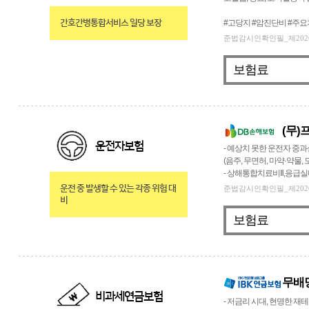
간호간병통합서비스 일당 보장
#고당지 #암진단비 #주
준법감시인확인필_제2026-149
보험료
(무
운전자보험
- 예상치 못한 운전자 중과
(음주, 무면허, 마약·약물
- 상해통합치료비Ⅱ,응급실
운전 중 발생할 수 있는 각종 위험 대
준법감시인확인필_제2026-148
비
보험료
무배당
비과세연금보험
- 저금리 시대, 현명한 재