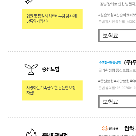
- 질병/상해로 인한 병원
#실손보험 #신손의료비보
입원 및 통원시 치료비부담 감소(해
당특약가입시)
준법감시인확인필_제2026-148
보험료
(무
종신보험
금리확정형 종신보험으로 
#종신보험 #사망보험 #
사랑하는 가족을 위한 든든한 보장
준법심의필: 03-202604-0
자산!
보험료
한화
주택화재보험