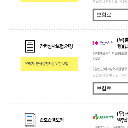
준법감시인확인필_제2026-148
보험료
(무)
형)
간편심사보험:건강
해약환급금미지급형으로 납
상품!
유병자, 만성질환자를 위한 보험
#암진단비 #암,2대질병
준법감시인 확인필L250930-09
보험료
(무)
약(납
간호간병보험
고혈압, 당뇨, 고지혈증