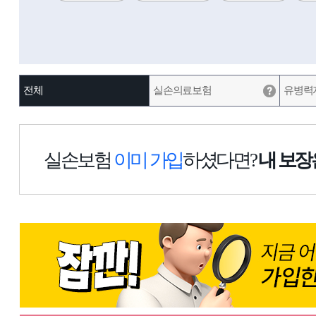
전체
실손의료보험
유병력
실손보험
이미 가입
하셨다면?
내 보장