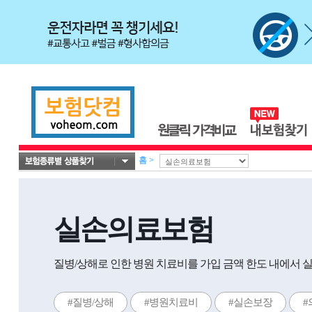
홈
>
실손의료보험
질병/상해로 인한 병원 치료비를 가입 금액 한도 내에서 
#질병/상해
#병원치료비
#실손보장
#