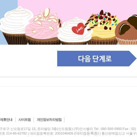
제휴안내
사이트맵
개인정보처리방침
구로구 신도림로17길 15, 온리빌딩 3층(신도림동) (주)인스밸리 Tel : 080-566-0900 Fax : 02) 5
(대리점등록증)
214-86-62782 | 대리점등록번호: 2001048405
| 통신판매업신고 서울구로-