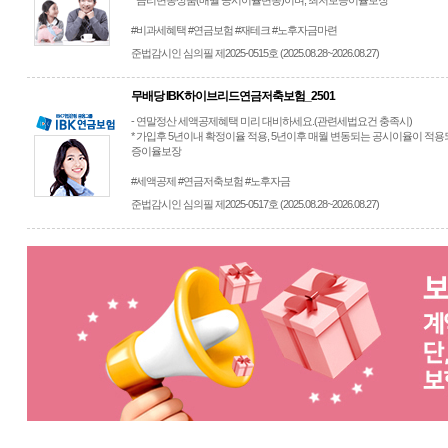
* 금리변동상품(매월 공시이율변동)이며, 최저보증이율보장
#비과세혜택 #연금보험 #재테크 #노후자금마련
준법감시인 심의필 제2025-0515호 (2025.08.28~2026.08.27)
무배당 IBK하이브리드연금저축보험_2501
- 연말정산 세액공제혜택 미리 대비하세요.(관련세법요건 충족시)
* 가입후 5년이내 확정이율 적용, 5년이후 매월 변동되는 공시이율이 적용
증이율보장
#세액공제 #연금저축보험 #노후자금
준법감시인 심의필 제2025-0517호 (2025.08.28~2026.08.27)