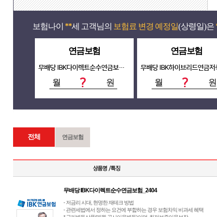
보험나이
세 고객님의
보험료 변경 예정일
(상령일)은
**
연금보험
연금보험
무배당 IBK다이렉트순수연금보험_2404
?
?
월
원
월
원
전체
연금보험
무배당 IBK다이렉트순수연금보험_2404
- 저금리 시대, 현명한 재테크 방법
- 관련세법에서 정하는 요건에 부합하는 경우 보험차익 비과세 혜택