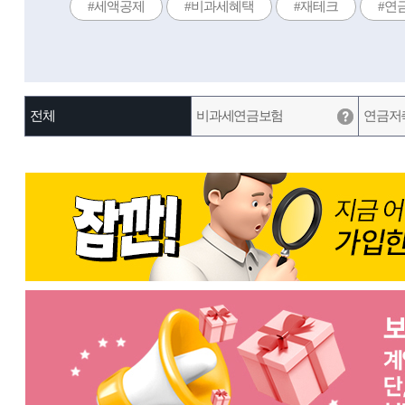
#세액공제
#비과세혜택
#재테크
#연
전체
비과세연금보험
연금저