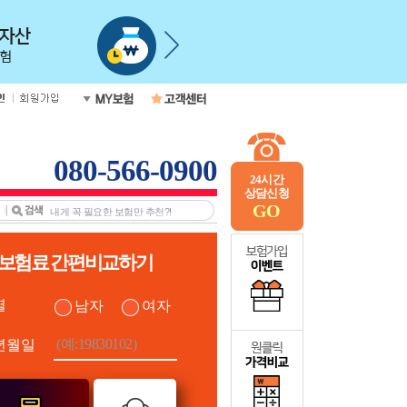
080-566-0900
24시간
상담신청
GO
보험료 간편비교하기
별
남자
여자
년월일