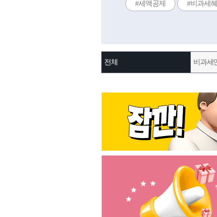
#세액공제
#비과세
전체
비과세