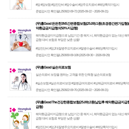
#암 #암보험 #암진단비 #암수술비 #암주요치료비 #해당특약가입시
준법감시인 확인필L250922-09-72 (2025-09-22 ~ 2026-09-21)
(무)흥Good 든든한3N5간편종합보험(25.09):1종(초경증간편가입형)
약환급금지급형의50%지급형)
해약환급금미지급형으로 납입기간 중 해지 시, 해약환급금이 없는 대신 
급형 대비 보험료 부담은 낮춘 상품!
#암진단비 #암,2대질병주요치료비 #질병수술비 #해당특약가입시
준법감시인 확인필L250930-09-108 (2025-09-30 ~ 2026-09-29)
(무)흥Good 실손의료보험
실손의료비 보장을 원하는 고객을 위한 단독형 실손의료보험
#실손보험 #실손의료비보장 #질병급여의료비 #상해급여의료비 #해당특
준법감시인 확인필L250922-09-70 (2025-09-22 ~ 2026-09-21)
(무)흥Good The건강한종합보험(25.09):2종(납입후 해약환급금지
급형)
해약환급금미지급형으로 납입기간 중 해지 시, 해약환급금이 없는 대신 
급형 대비 보험료 부담은 낮춘 상품!
#암진단비 #암,2대질병주요치료비 #질병수술비 #해당특약가입시