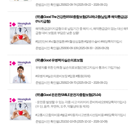
준법감시인 확인필L250922-09-74 (2025-09-22 ~ 2026-09-21)
(무)흥Good The건강한0550종합보험(25.09):2종(납입후 해약환급
0%지급형)
해약환급금미지급형으로 납입기간 중 해지 시, 해약환급금이 없는 대신 
급형 대비 보험료 부담은 낮춘 상품!
#암진단비 #뇌혈관질환 #허혈성심질환 #질병수술비 #해당특약가입시
준법감시인 확인필L250930-09-109 (2025-09-30 ~ 2026-09-29)
(무)흥Good 유병력자실손의료보험
유병자를 위한 단독형 실손의료보험(간편고지심사 통과시 가입가능)
#유병자 #실손의료비보장 #입원 #통원(외래)
준법감시인 확인필L250922-09-70 (2025-09-22 ~ 2026-09-21)
(무)흥Good 든든한SMILE운전자종합보험(25.04)
- 운전중 발생할 수 있는 각종 사고 미리미리 준비하세요!(해당특약가입시)
(※ 단, 음주, 무면허, 도주, 약물상태 등 제외)
#교통사고합의비용 #벌금 #자동차사고변호사선임비용 #해당특약가입시
준법감시인 확인필L251010-10-05 (2025-10-10 ~ 2026-10-09)