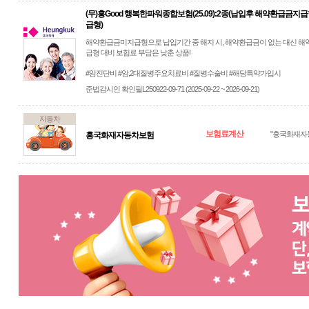
(무)흥Good 행복한파워종합보험(25.09):2종(납입후 해약환급금지
급형)
해약환급금미지급형으로 납입기간 중 해지 시, 해약환급금이 없는 대신 
급형 대비 보험료 부담은 낮춘 상품!
#암진단비 #암,2대질병주요치료비 #질병수술비 #해당특약가입시
준법감시인 확인필L250922-09-71 (2025-09-22 ~ 2026-09-21)
자동차
보험료계산
"흥국화재자
흥국화재자동차보험