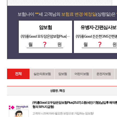
보험나이
세 고객님의
보험료 변경 예정일
(상령일)은
**
암보험
유병자·간편심사보
(무)흥Good 모두담은암보험Plus(25.07):1종(세만기형)(납입후 해약환급금지급형의 50%지급형)
?
?
월
원
월
원
전체
실손의료보험
암보험
어린이보험
운전자보험
(무)흥Good 모두담은암보험Plus(25.07):1종(세만기형)(납입후 
형의 50%지급형)
고객의 니즈에 따라 필요한 보장으로 가입하는 암보험!