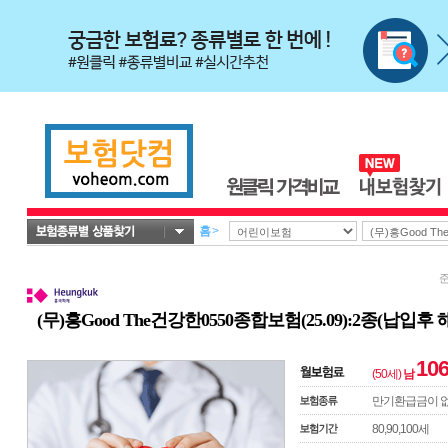
홈
>
준
(무)흥Good The건강한0550종합보험(25.09):2종(
106
(50세)
남
만기환급금이 
57,502
80,90,100세