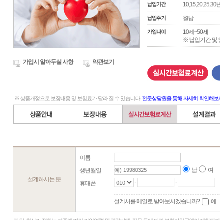
10,15,20,25,3
65,205
월납
10세~50세
※ 납입기간 및
가입시 알아두실 사항
약관보기
※ 상품개정으로 보장내용 및 보험료가 달라 질 수 있습니다.
전문상담원을 통해 자세히 확인해보
이름
남
여
생년월일
설계하시는 분
-
-
휴대폰
설계서를 메일로 받아보시겠습니까?
예