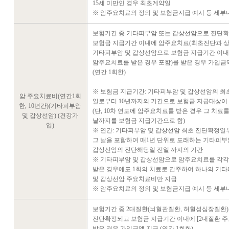
15세 미만인 경우 최초계약일
※ 암주요치료의 정의 및 보험금지급 예시 등 세
보험기간 중 기타피부암 또는 갑상선암으로 진단확
보험금 지급기간 이내에 암주요치료(최초진단과 
기타피부암 및 갑상선암으로 보험금 지급기간 이
암주요치료를 받은 경우 포함)를 받은 경우 가입금
(연간 1회한)
※ 보험금 지급기간: 기타피부암 및 갑상선암의 최
암 주요치료비(연간1회
일로부터 10년까지의 기간으로 보험금 지급대상이
한, 10년간)(기타피부암
(단, 10차 연도에 암주요치료를 받은 경우 그 치료
및 갑상선암) (건강가
날까지를 보험금 지급기간으로 함)
입)
※ 연간: 기타피부암 및 갑상선암 최초 진단확정일
그 날을 포함하여 매1년 단위로 도래하는 기타피부
갑상선암의 진단해당일 전일 까지의 기간
※ 기타피부암 및 갑상선암으로 암주요치료를 각각
받은 경우에도 1회의 치료로 간주하여 하나의 기
및 갑상선암 주요치료비만 지급
※ 암주요치료의 정의 및 보험금지급 예시 등 세
보험기간 중 2대질환(뇌혈관질환, 허혈성심장질환
진단확정되고 보험금 지급기간 이내에 [2대질환 주
받은 경우 가입금액 지급 (연간 1회한)