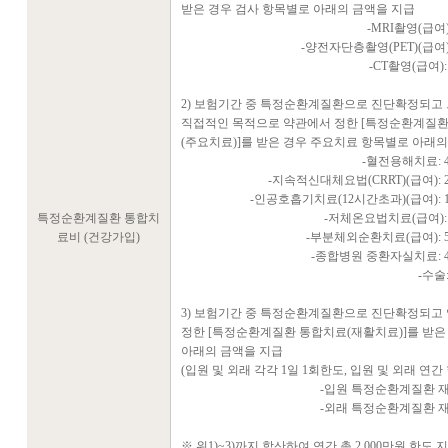
받은 경우 검사 항목별로 아래의 금액을 지급
-MRI촬영(급여)
-양전자단층촬영(PET)(급여):
-CT촬영(급여):
2) 보험기간 중 특정순환계질환으로 진단확정되고 
직접적인 목적으로 약관에서 정한 [특정순환계질
(주요치료)]를 받은 경우 주요치료 항목별로 아래의
-혈전용해치료: 4
-지속적신대체요법(CRRT)(급여): 2
-인공호흡기치료(12시간초과)(급여): 1
특정순환계질환 통합치
-저체온요법치료(급여): 
료비 (건강가입)
-부분체외순환치료(급여): 5
-종합병원 중환자실치료: 4
-수술
3) 보험기간 중 특정순환계질환으로 진단확정되고
정한 [특정순환계질환 통합치료(재활치료)]를 받은
아래의 금액을 지급
(입원 및 외래 각각 1일 1회한도, 입원 및 외래 연간
-입원 특정순환계질환 재
-외래 특정순환계질환 재
※ 위1)~3)까지 합산하여 연간 총 2,000만원 한도 