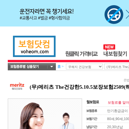
홈
>
준법감
(무)메리츠 The건강한5.10.5보장보험250
보험료를 알아
만기환급금이 
80세,90세,10
20,30년납