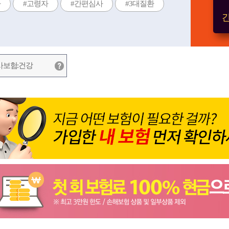
자
#고령자
#간편심사
#3대질환
간
사보험:건강