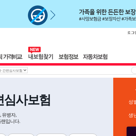
편심사보험
성
 유병자,
생
플랜입니다.