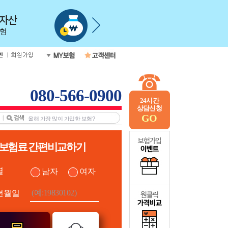
080-566-0900
24시간
상담신청
GO
보험료 간편비교하기
별
남자
여자
년월일