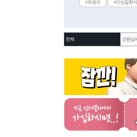
#유병자
#만성질환
전체
간편심