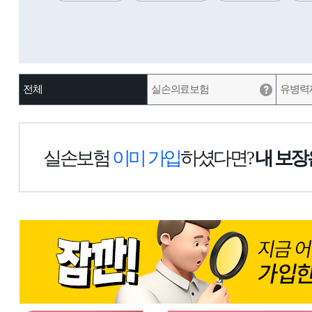
전체
실손의료보험
유병력
실손보험
이미 가입
하셨다면?
내 보장