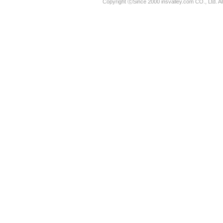
Copyright ⓒSince 2000 insvalley.com CO., Ltd. A