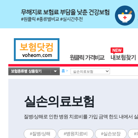
홈
>
실손의료보험
질병/상해로 인한 병원 치료비를 가입 금액 한도 내에서 
#질병/상해
#병원치료비
#실손보장
#