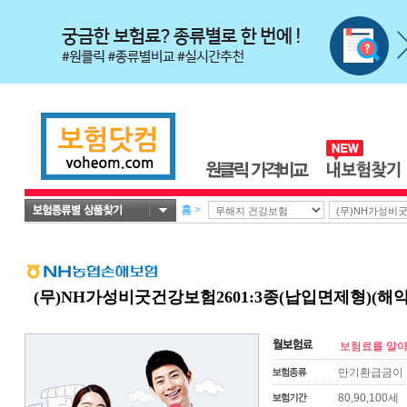
홈
>
(무)NH가성비굿건강보험2601:3종(납입면제형)(
보험료를 알아
만기환급금이 
80,90,100세