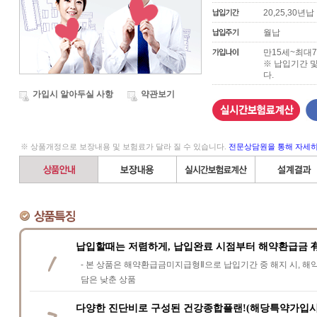
20,25,30년납
월납
만15세~최대7
※ 납입기간 
다.
가입시 알아두실 사항
약관보기
※ 상품개정으로 보장내용 및 보험료가 달라 질 수 있습니다.
전문상담원을 통해 자세히
납입할때는 저렴하게, 납입완료 시점부터 해약환급금 有
- 본 상품은 해약환급금미지급형Ⅱ으로 납입기간 중 해지 시, 해
담은 낮춘 상품
다양한 진단비로 구성된 건강종합플랜!(해당특약가입시