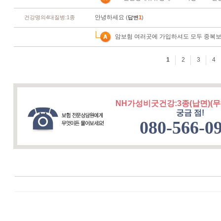
NH가성비굿건강:3종(납면)(무
궁금 점!
080-566-0