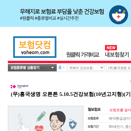
홈
>
(무)흥국생명 오튼튼 5.10.5건강보험(10년고지형)
보험료를 알아
해약환급금미
90세만기, 종