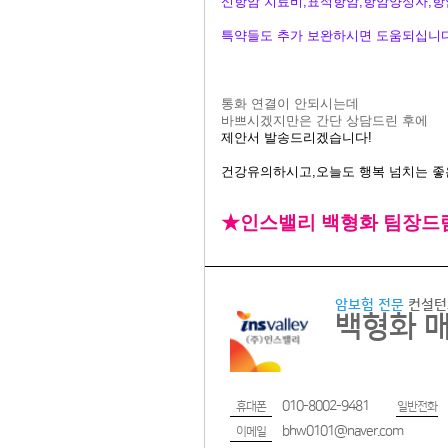
신항암 치료비;표적항암,항암양성자,
특약들도 추가 보완하시면 도움되십니다
통화 연결이 안되시는데
바쁘시겠지만은 간단 상담드린 후에
제안서 발송드리겠습니다!
건강유의하시고,오늘도 행복 넘치는 좋은
★
인스밸리 백형화 팀장드림 0
암보험 전문
컨설턴
백형화 
010-8002-9481
휴대폰
일반전화
bhw0101@naver.com
이메일