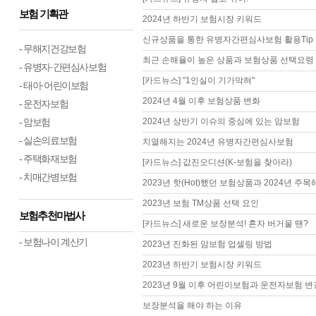
보험 기획관
2024년 하반기 보험시장 키워드
신규상품을 통한 유병자간편심사보험 활용Tip
- 무해지건강보험
최근 손해율이 높은 상품과 보험상품 선택요령
- 유병자·간편심사보험
[카드뉴스] "1인실이 기가막혀"
- 태아·어린이보험
2024년 4월 이후 보험상품 변화
- 운전자보험
- 암보험
2024년 상반기 이슈의 중심에 있는 암보험
- 실손의료보험
치열해지는 2024년 유병자간편심사보험
- 주택화재보험
[카드뉴스] 값진오디션(K-보험을 찾아라)
- 치매간병보험
2023년 핫(Hot)했던 보험상품과 2024년 주
2023년 보험 TM상품 선택 요인
보험추천마법사
[카드뉴스] 새로운 보장분석! 혼자 버거울 땐?
- 보험나이 계산기
2023년 진화된 암보험 업셀링 방법
2023년 하반기 보험시장 키워드
2023년 9월 이후 어린이보험과 운전자보험 변
보장분석을 해야 하는 이유