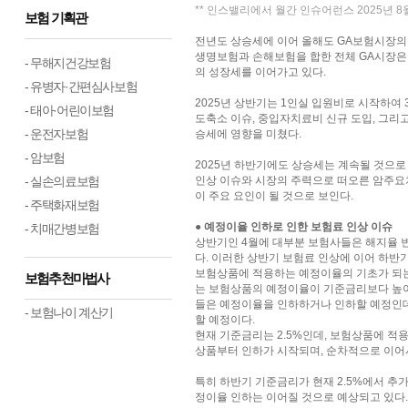
** 인스밸리에서 월간 인슈어런스 2025년 
보험 기획관
전년도 상승세에 이어 올해도 GA보험시장의
생명보험과 손해보험을 합한 전체 GA시장은 전
- 무해지건강보험
의 성장세를 이어가고 있다.
- 유병자·간편심사보험
2025년 상반기는 1인실 입원비로 시작하여
- 태아·어린이보험
도축소 이슈, 중입자치료비 신규 도입, 그리
- 운전자보험
승세에 영향을 미쳤다.
- 암보험
2025년 하반기에도 상승세는 계속될 것으
- 실손의료보험
인상 이슈와 시장의 주력으로 떠오른 암주요
이 주요 요인이 될 것으로 보인다.
- 주택화재보험
● 예정이율 인하로 인한 보험료 인상 이슈
- 치매간병보험
상반기인 4월에 대부분 보험사들은 해지율 
다. 이러한 상반기 보험료 인상에 이어 하반
보험상품에 적용하는 예정이율의 기초가 되는
보험추천마법사
는 보험상품의 예정이율이 기준금리보다 높아
들은 예정이율을 인하하거나 인하할 예정인데
- 보험나이 계산기
할 예정이다.
현재 기준금리는 2.5%인데, 보험상품에 적용
상품부터 인하가 시작되며, 순차적으로 이어
특히 하반기 기준금리가 현재 2.5%에서 추
정이율 인하는 이어질 것으로 예상되고 있다.