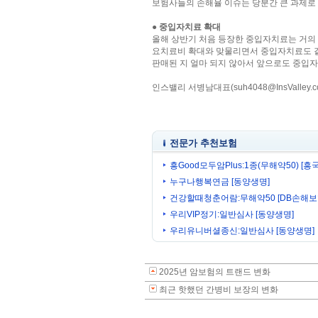
보험사들의 손해율 이슈는 당분간 큰 과제로 
● 중입자치료 확대
올해 상반기 처음 등장한 중입자치료는 거의 
요치료비 확대와 맞물리면서 중입자치료도 같
판매된 지 얼마 되지 않아서 앞으로도 중입자
인스밸리 서병남대표(suh4048@InsValley.c
전문가 추천보험
흥Good모두암Plus:1종(무해약50) [흥
누구나행복연금 [동양생명]
건강할때청춘어람:무해약50 [DB손해보
우리VIP정기:일반심사 [동양생명]
우리유니버셜종신:일반심사 [동양생명]
2025년 암보험의 트랜드 변화
최근 핫했던 간병비 보장의 변화